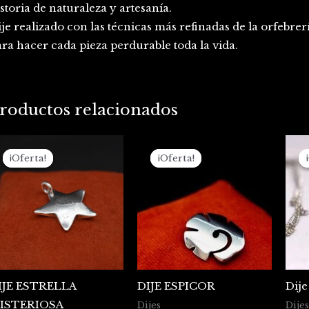
storia de naturaleza y artesanía.
je realizado con las técnicas más refinadas de la orfebre
ra hacer cada pieza perdurable toda la vida.
roductos relacionados
El
El
El
El
precio
precio
precio
precio
¡Oferta!
¡Oferta!
¡Oferta!
¡Oferta!
original
actual
original
actual
era:
es:
era:
es:
$103.000.
$76.000.
$225.000.
$155.000.
IJE ESTRELLA
DIJE ESPICOR
Dije
ISTERIOSA
Dijes
Dijes