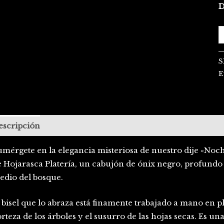
D
S
E
escripción
mérgete en la elegancia misteriosa de nuestro dije «Noche
e Hojarasca Platería, un cabujón de ónix negro, profundo
edio del bosque.
 bisel que lo abraza está finamente trabajado a mano en p
rteza de los árboles y el susurro de las hojas secas. Es u