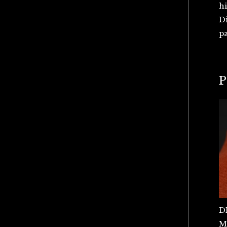
hi
Di
pa
P
D
M