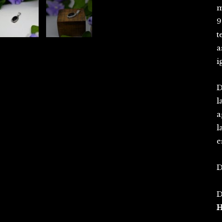
m
9
t
a
i
D
l
a
l
e
D
D
H