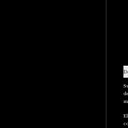
D
Su
d
m
El
co