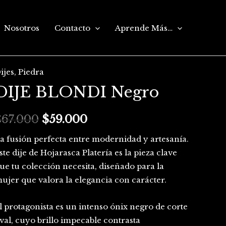
Nosotros
Contacto
Aprende Más…
ijes
,
Piedra
IJE
El
El
DIJE BLONDI Negro
LONDI
precio
precio
egro
antidad
$
67.000
original
$
59.000
actual
era:
es:
a fusión perfecta entre modernidad y artesanía.
ste dije de Hojarasca Platería es la pieza clave
$67.000.
$59.000.
ue tu colección necesita, diseñado para la
ujer que valora la elegancia con carácter.
l protagonista es un intenso ónix negro de corte
val, cuyo brillo impecable contrasta