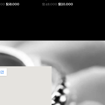
000
$
53.000
$
148.000
$
110.000