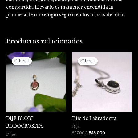
compartida. Llevarlo es mantener encendida la
promesa de un refugio seguro en los brazos del otro.
Productos relacionados
El
El
El
El
precio
precio
precio
precio
¡Oferta!
¡Oferta!
¡Oferta!
¡Oferta!
original
actual
original
actual
era:
es:
era:
es:
$67.000.
$59.000.
$57.000.
$53.000.
DIJE BLOBI
Dije de Labradorita
RODOCROSITA
Dijes
$
57.000
$
53.000
Dijes