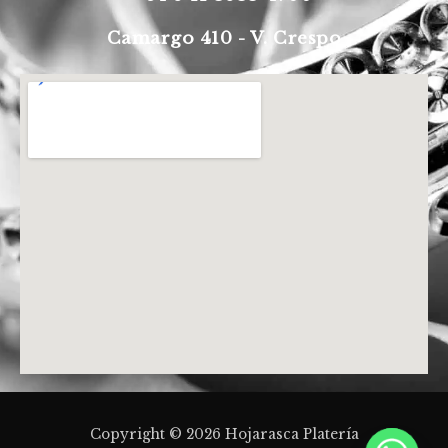
Camargo 410 - V. Crespo
Copyright © 2026 Hojarasca Platería