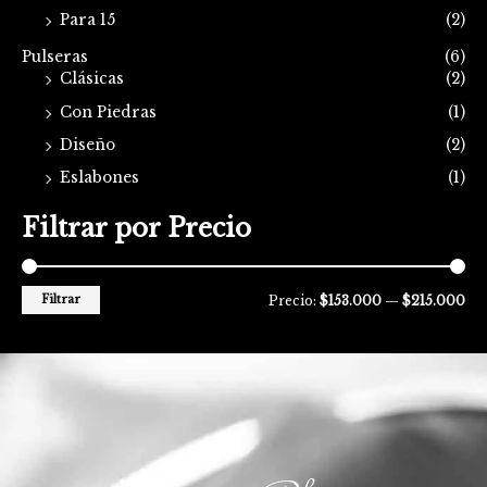
Para 15
(2)
Pulseras
(6)
Clásicas
(2)
Con Piedras
(1)
Diseño
(2)
Eslabones
(1)
Filtrar por Precio
Filtrar
Precio:
$153.000
—
$215.000