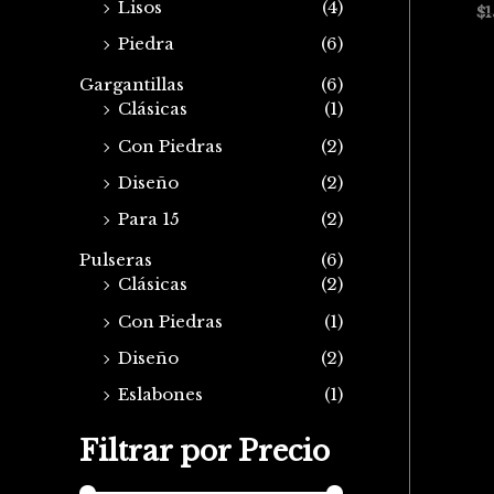
Lisos
(4)
$
1
Piedra
(6)
Gargantillas
(6)
Clásicas
(1)
Con Piedras
(2)
Diseño
(2)
Para 15
(2)
Pulseras
(6)
Clásicas
(2)
Con Piedras
(1)
Diseño
(2)
Eslabones
(1)
Filtrar por Precio