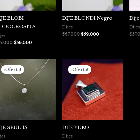
IJE BLOBI
DIJE BLONDI Negro
Dije
ODOCROSITA
Dijes
Dijes
$
67.000
$
59.000
$
57.
jes
7.000
$
59.000
El
El
El
El
precio
precio
precio
precio
¡Oferta!
¡Oferta!
original
actual
original
actual
era:
es:
era:
es:
$155.000.
$120.000.
$129.000.
$111.000.
IJE SEUL 15
DIJE YUKO
jes
Dijes