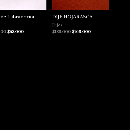
 de Labradorita
DIJE HOJARASCA
Dijes
000
$
53.000
$
189.000
$
169.000