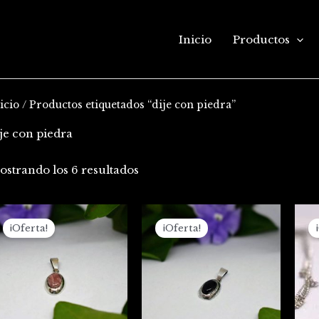
Inicio
Productos
icio
/ Productos etiquetados “dije con piedra”
je con piedra
ostrando los 6 resultados
El
El
El
El
precio
precio
precio
precio
¡Oferta!
¡Oferta!
original
actual
original
actual
era:
es:
era:
es:
$67.000.
$59.000.
$67.000.
$59.000.