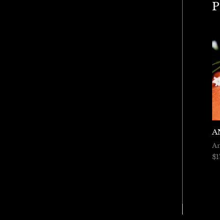
P
A
An
$
1