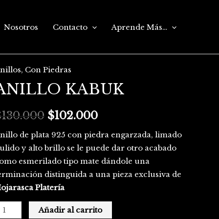
Nosotros
Contacto
Aprende Más…
nillos
,
Con Piedras
NILLO
El
El
ANILLO KABUK
ABUK
precio
precio
antidad
$
130.000
original
$
102.000
actual
era:
es:
nillo de plata 925 con piedra engarzada, limado
ulido y alto brillo se le puede dar otro acabado
$130.000.
$102.000.
omo esmerilado tipo mate dándole una
erminación distinguida a una pieza exclusiva de
ojarasca Platería
Añadir al carrito