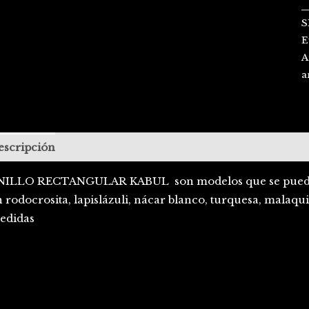
S
E
A
a
escripción
NILLO RECTANGULAR KABUL son modelos que se pueden h
 rodocrosita, lapislázuli, nácar blanco, turquesa, malaquita
edidas