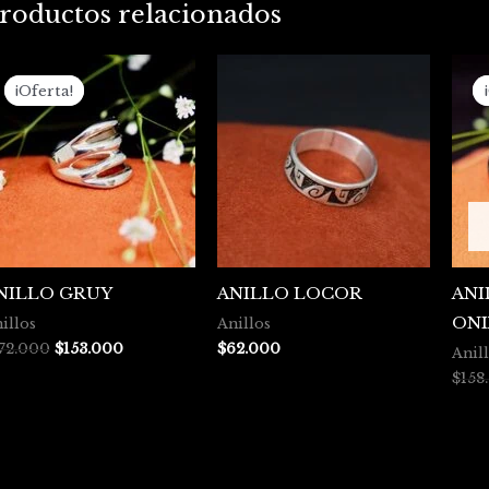
roductos relacionados
El
El
precio
precio
¡Oferta!
¡Oferta!
original
actual
era:
es:
$172.000.
$153.000.
NILLO GRUY
ANILLO LOCOR
ANI
ONI
illos
Anillos
72.000
$
153.000
$
62.000
Anil
$
158