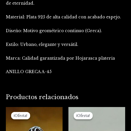
de eternidad.
Material: Plata 925 de alta calidad con acabado espejo.
Diseño: Motivo geométrico continuo (Greca).
Estilo: Urbano, elegante y versátil.
Marca: Calidad garantizada por Hojarasca plateria
ANILLO GRECA A-45
Productos relacionados
El
El
El
El
precio
precio
precio
precio
¡Oferta!
¡Oferta!
¡Oferta!
¡Oferta!
original
actual
original
actual
era:
es:
era:
es:
$110.000.
$84.000.
$105.000.
$93.000.