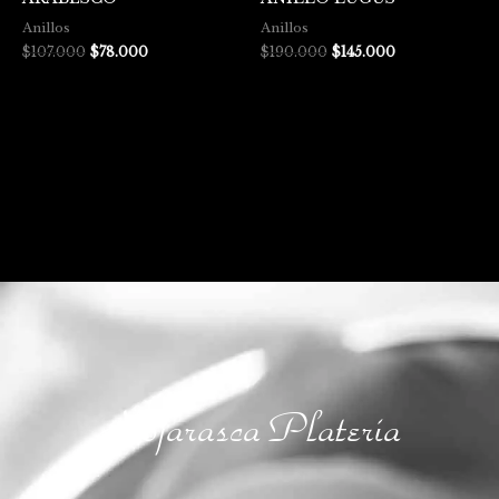
Anillos
Anillos
$
107.000
$
78.000
$
190.000
$
145.000
Hojarasca Platería