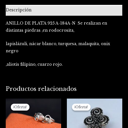
Descripción
ANILLO DE PLATA 925 A-184A-N Se realizan en
distintas piedras ,en rodocrosita,
lapislázuli, nácar blanco, turquesa, malaquita, onix
negro
,aliotis filipino, cuarzo rojo.
Productos relacionados
El
El
El
El
precio
precio
precio
precio
¡Oferta!
¡Oferta!
¡Oferta!
¡Oferta!
original
actual
original
actual
era:
es:
era:
es:
$107.000.
$78.000.
$190.000.
$145.000.