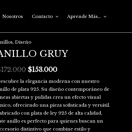
Nosotros
Contacto
Aprende Más…
nillos
,
Diseño
NILLO
El
El
ANILLO GRUY
GRUY
precio
precio
antidad
$
172.000
original
$
153.000
actual
era:
es:
escubre la elegancia moderna con nuestro
nillo de plata 925. Su diseño contemporáneo de
$172.000.
$153.000.
íneas abiertas y pulidas crea un efecto visual
nico, ofreciendo una pieza sofisticada y versátil.
abricado con plata de ley 925 de alta calidad,
ste anillo es perfecto para quienes buscan un
ccesorio distintivo que combine estilo y