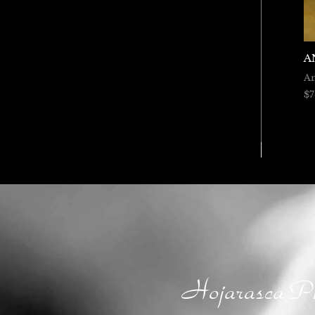
A
An
$
Hojarasca Pl