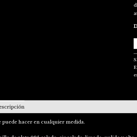
d
a
D
S
E
e
escripción
e puede hacer en cualquier medida.