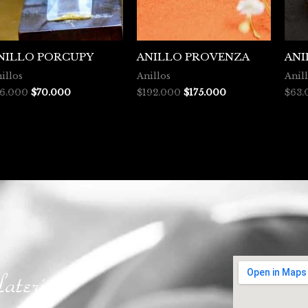
NILLO PORCUPY
ANILLO PROVENZA
ANI
illos
Anillos
Anil
76.000
$
70.000
$
192.000
$
175.000
$
63.
atería