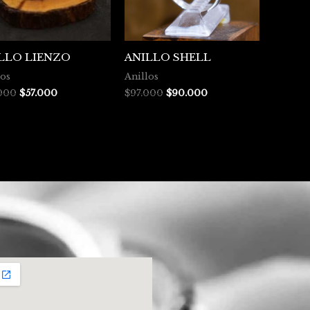
LLO LIENZO
ANILLO SHELL
los
Anillos
000
$
57.000
$
97.000
$
90.000