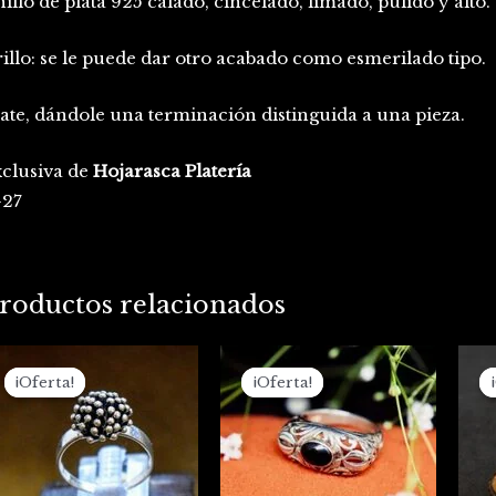
illo de plata 925 calado, cincelado, limado, pulido y alto.
illo: se le puede dar otro acabado como esmerilado tipo.
ate, dándole una terminación distinguida a una pieza.
clusiva de
Hojarasca Platería
-27
roductos relacionados
El
El
El
El
precio
precio
precio
precio
¡Oferta!
¡Oferta!
¡Oferta!
¡Oferta!
original
actual
original
actual
era:
es:
era:
es:
$76.000.
$70.000.
$192.000.
$175.000.