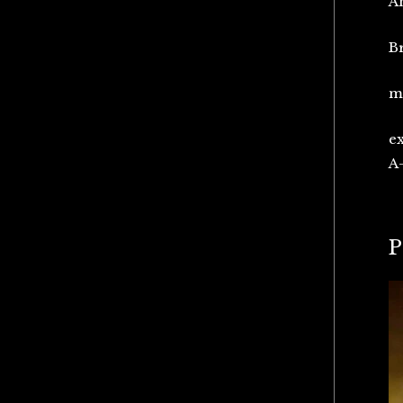
An
Br
m
ex
A
P