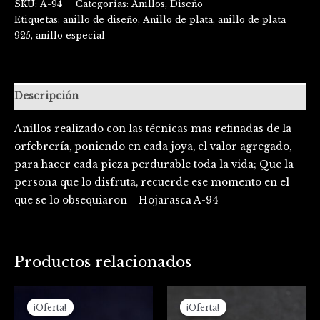
SKU:
A-94
Categorías:
Anillos
,
Diseño
Etiquetas:
anillo de diseño
,
Anillo de plata
,
anillo de plata
925
,
anillo especial
Descripción
Anillos realizado con las técnicas mas refinadas de la
orfebrería, poniendo en cada joya, el valor agregado,
para hacer cada pieza perdurable toda la vida; Que la
persona que lo disfruta, recuerde ese momento en el
que se lo obsequiaron Hojarasca A-94
Productos relacionados
El
El
El
El
precio
precio
precio
precio
¡Oferta!
¡Oferta!
¡Oferta!
¡Oferta!
original
actual
original
actual