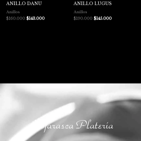
ANILLO DANU
ANILLO LUGUS
Anillos
Anillos
$
160.000
$
143.000
$
190.000
$
145.000
Hojarasca Platería