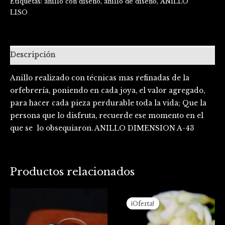
Etiquetas:
anillo con diseño
,
anillo de diseño
,
ANILLO
LISO
Descripción
Anillo realizado con técnicas mas refinadas de la
orfebrería, poniendo en cada joya, el valor agregado,
para hacer cada pieza perdurable toda la vida; Que la
persona que lo disfruta, recuerde ese momento en el
que se lo obsequiaron. ANILLO DIMENSION A-43
Productos relacionados
El
El
precio
precio
¡Oferta!
¡Oferta!
original
actual
era:
es:
$220.000.
$150.000.