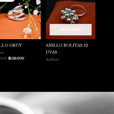
original
actual
era:
es:
$172.000.
$153.000.
AGOTADO
LLO GRUY
ANILLO BOLITAS 12
UVAS
los
.000
$
153.000
Anillos