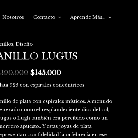
Nosotros
Contacto
Aprende Más…
nillos
,
Diseño
NILLO
El
El
ANILLO LUGUS
LUGUS
precio
precio
antidad
$
190.000
original
$
145.000
actual
era:
es:
lata 925 con espirales concéntricos
$190.000.
$145.000.
nillo de plata con espirales místicos. A menudo
enerado como el resplandeciente dios del sol,
ugus o Lugh también era percibido como un
uerrero apuesto.. Y estas joyas de plata
epresentan con fidelidad la orfebrería en ese