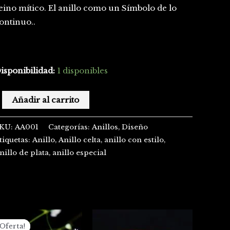
eino mítico. El anillo como un Símbolo de lo
ontinuo..
isponibilidad:
1 disponibles
Añadir al carrito
KU:
AA001
Categorías:
Anillos
,
Diseño
tiquetas:
Anillo
,
Anillo celta
,
anillo con estilo
,
nillo de plata
,
anillo especial
El
El
precio
precio
¡Oferta!
¡Oferta!