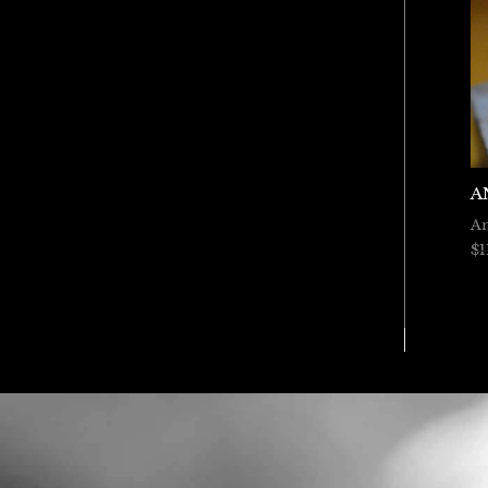
A
An
$
1