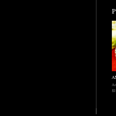
P
A
An
$