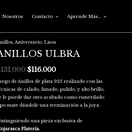
Nosotros
Contacto
Aprende Más…
nillos
,
Aniversario
,
Lisos
NILLOS
El
El
ANILLOS ULBRA
LBRA
precio
precio
antidad
$
131.000
original
$
116.000
actual
era:
es:
uego de Anillos de plata 925 realizado con las
écnicas de calado, limado, pulido, y alto brillo,
$131.000.
$116.000.
e le puede dar otro acabado como esmerilado
ipo mate dándole una terminación a la joya.
istinguiendo una pieza exclusiva de
ojarasca Platería.