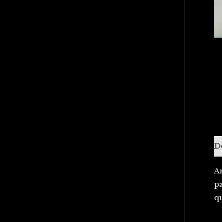
D
An
pa
q