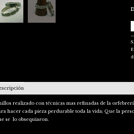
D
S
E
d
escripción
illos realizado con técnicas mas refinadas de la orfebrer
ra hacer cada pieza perdurable toda la vida; Que la pers
ue se lo obsequiaron.