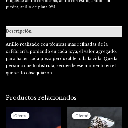
Etiquetas:
anillo con diseño
,
anillo con estilo
,
anillo con
piedra
,
anillo de plata 925
Descripción
Anillo realizado con técnicas mas refinadas de la
orfebrería, poniendo en cada joya, el valor agregado,
para hacer cada pieza perdurable toda la vida; Que la
persona que lo disfruta, recuerde ese momento en el
que se lo obsequiaron
Productos relacionados
El
El
El
El
precio
precio
precio
precio
¡Oferta!
¡Oferta!
¡Oferta!
¡Oferta!
original
actual
original
actual
era:
es:
era:
es:
$54.000.
$49.000.
$200.000.
$155.000.