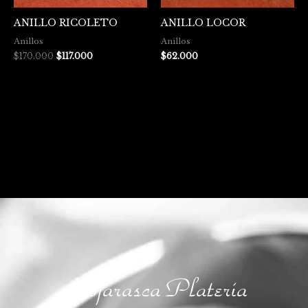
ANILLO RICOLETO
ANILLO LOCOR
Anillos
Anillos
$
170.000
$
117.000
$
62.000
Hojarasca Platería