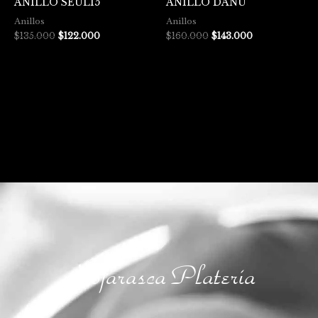
ANILLO SEUL15
ANILLO DANU
Anillos
Anillos
$
135.000
$
122.000
$
160.000
$
143.000
Hojarasca Platería