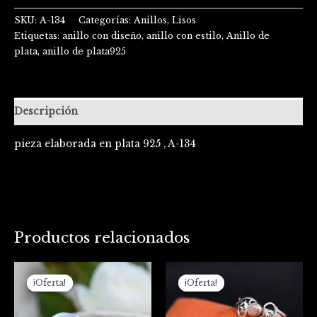
SKU:
A-134
Categorías:
Anillos
,
Lisos
Etiquetas:
anillo con diseño
,
anillo con estilo
,
Anillo de
plata
,
anillo de plata925
Descripción
pieza elaborada en plata 925 , A-134
Productos relacionados
El
El
El
El
precio
precio
precio
precio
¡Oferta!
¡Oferta!
¡Oferta!
¡Oferta!
original
actual
original
actual
era:
es:
era:
es:
$130.000.
$102.000.
$107.000.
$78.000.