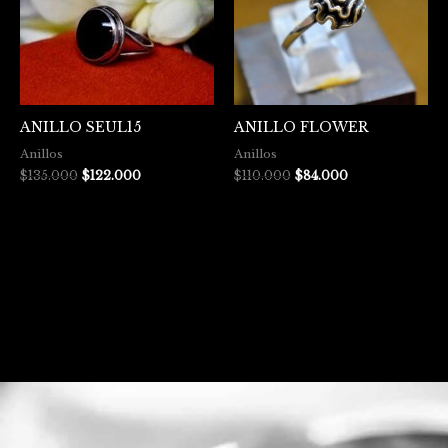
ANILLO SEUL15
ANILLO FLOWER
Anillos
Anillos
$
135.000
$
122.000
$
110.000
$
84.000