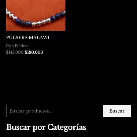
PULSERA MALAWI
Con Piedras
$
145.000
$
130.000
Buscar
Buscar por Categorías