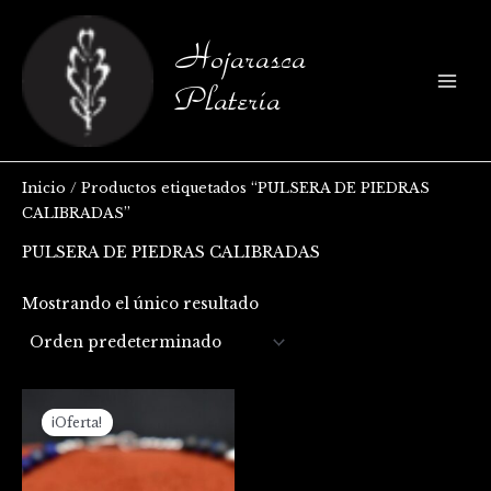
Ir
B
al
u
Hojarasca
contenido
s
Platería
c
a
r
Inicio
/ Productos etiquetados “PULSERA DE PIEDRAS
p
CALIBRADAS”
o
r
PULSERA DE PIEDRAS CALIBRADAS
:
Mostrando el único resultado
El
El
precio
precio
¡Oferta!
original
actual
era:
es:
$145.000.
$130.000.