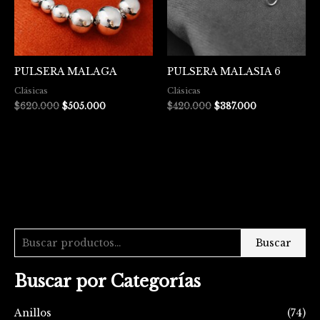
PULSERA MALAGA
PULSERA MALASIA 6
Clásicas
Clásicas
$
620.000
$
505.000
$
420.000
$
387.000
Buscar
Buscar por Categorías
Anillos
(74)