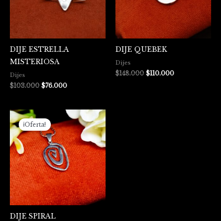
DIJE ESTRELLA
DIJE QUEBEK
MISTERIOSA
Dijes
$
148.000
$
110.000
Dijes
$
103.000
$
76.000
El
El
precio
precio
¡Oferta!
original
actual
era:
es:
$51.000.
$41.000.
DIJE SPIRAL