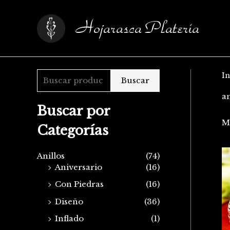
Ir
B
al
u
Hojarasca Platería
contenido
s
c
a
In
Buscar
r
an
p
Buscar por
o
M
Categorías
r
:
Anillos
(74)
Aniversario
(16)
Con Piedras
(16)
Diseño
(36)
Inflado
(1)