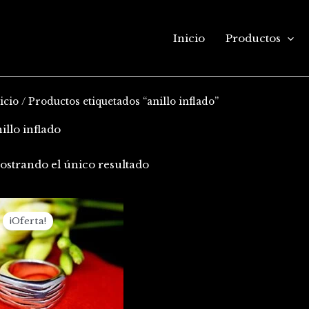
Inicio
Productos
icio
/ Productos etiquetados “anillo inflado”
illo inflado
ostrando el único resultado
El
El
precio
precio
¡Oferta!
original
actual
era:
es:
$120.000.
$85.000.