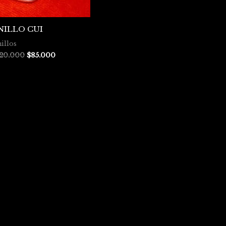
NILLO CUI
illos
120.000
$
85.000