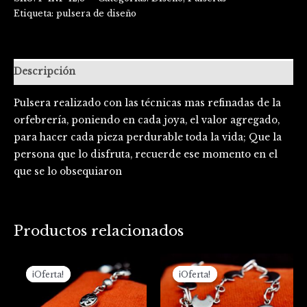
Etiqueta:
pulsera de diseño
Descripción
Pulsera realizado con las técnicas mas refinadas de la
orfebrería, poniendo en cada joya, el valor agregado,
para hacer cada pieza perdurable toda la vida; Que la
persona que lo disfruta, recuerde ese momento en el
que se lo obsequiaron
Productos relacionados
El
El
El
El
precio
precio
precio
precio
¡Oferta!
¡Oferta!
¡Oferta!
¡Oferta!
original
actual
original
actual
era:
es:
era:
es:
$420.000.
$370.000.
$238.000.
$172.000.