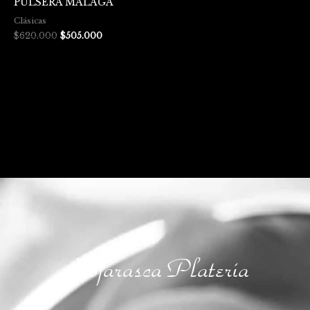
PULSERA MALAGA
Clásicas
$
620.000
$
505.000
Hojarasca Platería