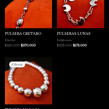
PULSERA CRETARO
PULSERAS LUNAS
Diseño
Eslabones
$
420.000
$
370.000
$
238.000
$
172.000
El
El
precio
precio
¡Oferta!
¡Oferta!
original
actual
era:
es:
$620.000.
$505.000.