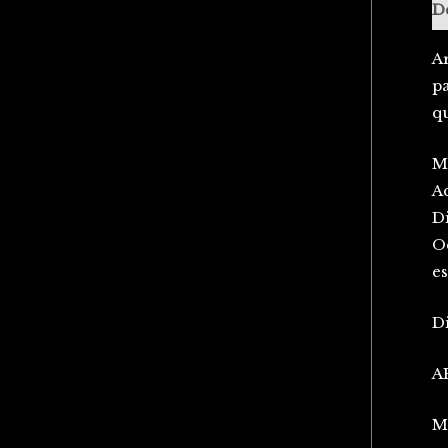
D
Ar
pa
q
Ma
Ac
Di
O
es
D
A
M