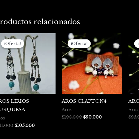
roductos relacionados
El
El
El
El
precio
precio
precio
precio
¡Oferta!
¡Oferta!
¡Oferta!
¡Oferta!
original
actual
original
actual
era:
es:
era:
es:
$111.000.
$105.000.
$108.000.
$90.000.
ROS LIRIOS
AROS CLAPTON4
ARO
URQUESA
Aros
Aros
$
108.000
$
90.000
$
95.
os
11.000
$
105.000