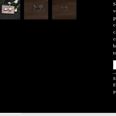
S
v
p
c
c
c
b
t
S
E
p