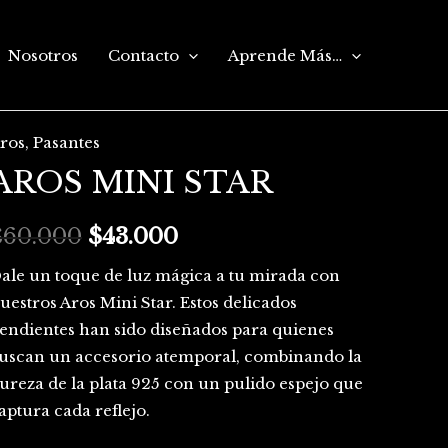
Nosotros
Contacto
Aprende Más…
ros
,
Pasantes
ROS
El
El
AROS MINI STAR
INI
precio
precio
TAR
antidad
$
60.000
original
$
43.000
actual
era:
es:
ale un toque de luz mágica a tu mirada con
uestros Aros Mini Star. Estos delicados
$60.000.
$43.000.
endientes han sido diseñados para quienes
uscan un accesorio atemporal, combinando la
ureza de la plata 925 con un pulido espejo que
aptura cada reflejo.