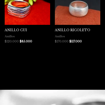
ANILLO CUI
ANILLO RICOLETO
Anillos
Anillos
$
120.000
$
85.000
$
170.000
$
117.000